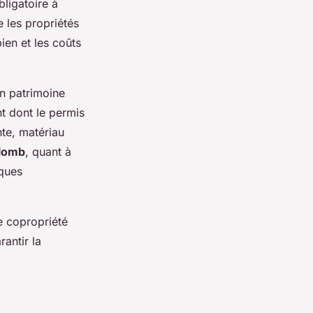
ligatoire à
e les propriétés
ien et les coûts
n patrimoine
nt dont le permis
nte, matériau
plomb
, quant à
sques
e copropriété
rantir la