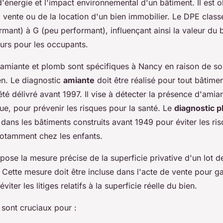
nergie et l'impact environnemental d'un bâtiment. Il est ob
 vente ou de la location d'un bien immobilier. Le DPE class
rmant) à G (peu performant), influençant ainsi la valeur du b
turs pour les occupants.
 amiante et plomb sont spécifiques à Nancy en raison de so
en. Le diagnostic
amiante
doit être réalisé pour tout bâtime
été délivré avant 1997. Il vise à détecter la présence d'amia
e, pour prévenir les risques pour la santé. Le
diagnostic 
el dans les bâtiments construits avant 1949 pour éviter les ri
 notamment chez les enfants.
ose la mesure précise de la superficie privative d'un lot d
. Cette mesure doit être incluse dans l'acte de vente pour ga
viter les litiges relatifs à la superficie réelle du bien.
 sont cruciaux pour :