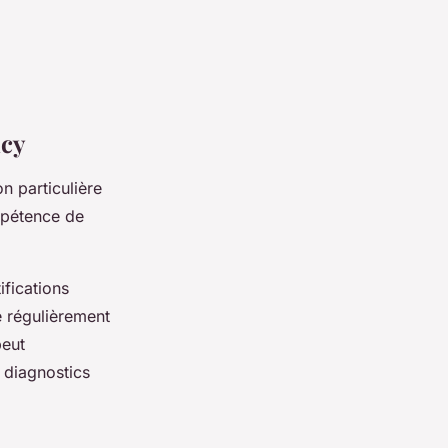
ncy
n particulière
mpétence de
ifications
e régulièrement
peut
s diagnostics