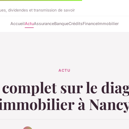
ues, dividendes et transmission de savoir
Accueil
Actu
Assurance
Banque
Crédits
Finance
Immobilier
ACTU
complet sur le dia
immobilier à Nanc