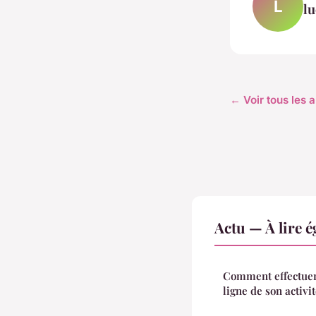
L
lu
← Voir tous les a
Actu — À lire 
Comment effectuer 
ligne de son activi