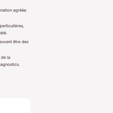
rmation agréée
articulières,
été.
euvent être des
 de la
iagnostics.