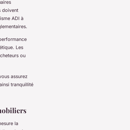
uaires
 doivent
nisme ADI à
glementaires.
a performance
étique. Les
 acheteurs ou
 vous assurez
nsi tranquillité
obiliers
mesure la