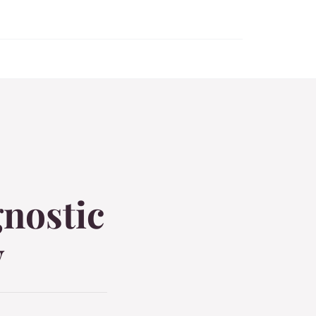
gnostic
y