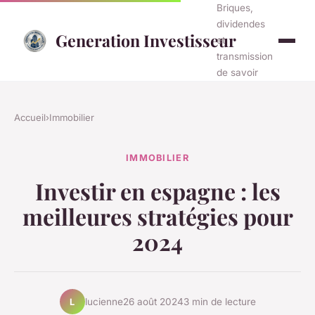
Briques,
dividendes
Generation Investisseur
et
transmission
de savoir
Accueil
›
Immobilier
IMMOBILIER
Investir en espagne : les
meilleures stratégies pour
2024
lucienne
26 août 2024
3 min de lecture
L