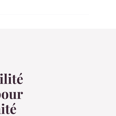
lité
pour
ité