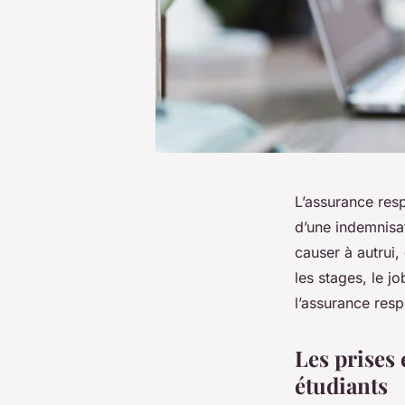
L’assurance resp
d’une indemnisa
causer à autrui,
les stages, le j
l’assurance resp
Les prises 
étudiants