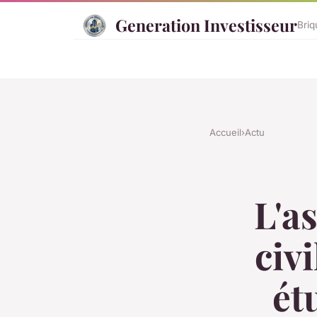
Generation Investisseur
Briq
Accueil
›
Actu
L'a
civ
ét