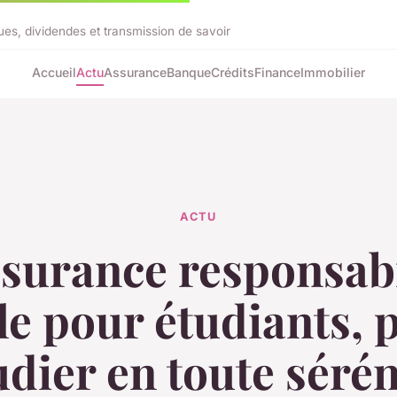
ues, dividendes et transmission de savoir
Accueil
Actu
Assurance
Banque
Crédits
Finance
Immobilier
ACTU
ssurance responsabi
ile pour étudiants, 
udier en toute sérén