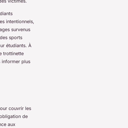
des victimes.
udiants
es intentionnels,
ages survenus
 des sports
ur étudiants. À
 trottinette
 informer plus
our couvrir les
obligation de
nce aux