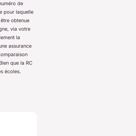
e numéro de
e pour laquelle
t être obtenue
gne, via votre
lement la
 une assurance
a comparaison
 Bien que la RC
les écoles.