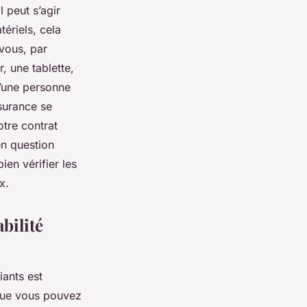
 peut s’agir
ériels, cela
vous, par
, une tablette,
d’une personne
surance se
otre contrat
en question
ien vérifier les
ix.
bilité
iants est
que vous pouvez