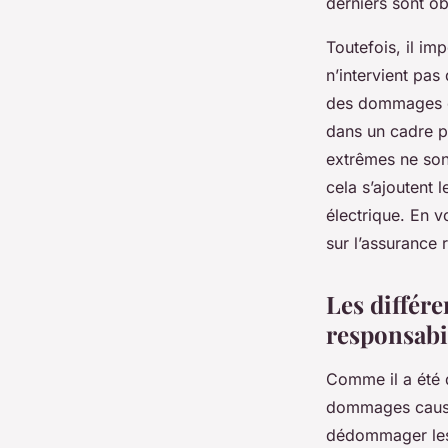
derniers sont o
Toutefois, il im
n’intervient pas
des dommages c
dans un cadre pr
extrêmes ne sont
cela s’ajoutent 
électrique. En v
sur l’assurance 
Les différ
responsabil
Comme il a été 
dommages causés
dédommager les 