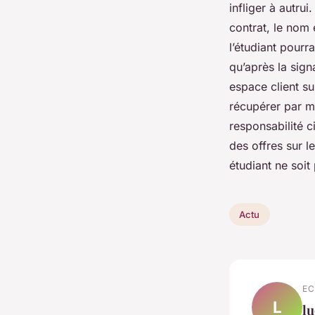
infliger à autru
contrat, le nom 
l’étudiant pourr
qu’après la sign
espace client s
récupérer par ma
responsabilité c
des offres sur l
étudiant ne soit
Actu
EC
L
lu