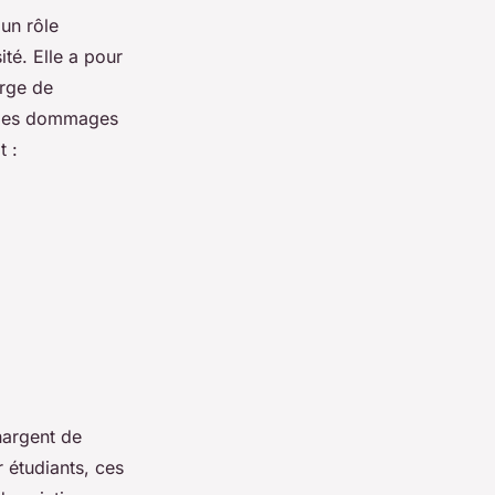
 un rôle
té. Elle a pour
arge de
nt les dommages
t :
hargent de
r étudiants, ces