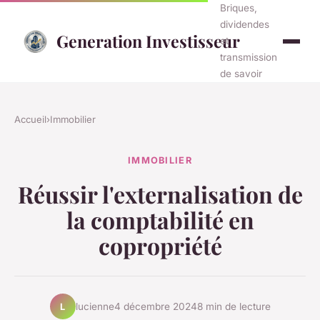
Briques,
dividendes
Generation Investisseur
et
transmission
de savoir
Accueil
›
Immobilier
IMMOBILIER
Réussir l'externalisation de
la comptabilité en
copropriété
lucienne
4 décembre 2024
8 min de lecture
L